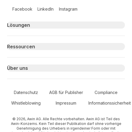
Follow us on social media
Facebook
LinkedIn
Instagram
Primary footer navigation
Lösungen
Ressourcen
Über uns
Secondary Footer Navigation
Datenschutz
AGB für Publisher
Compliance
Whistleblowing
Impressum
Informationssicherheit
© 2026, Awin AG. Alle Rechte vorbehalten. Awin AG ist Teil des
Awin-Konzerns. Kein Teil dieser Publikation darf ohne vorherige
Genehmigung des Urhebers in irgendeiner Form oder mit