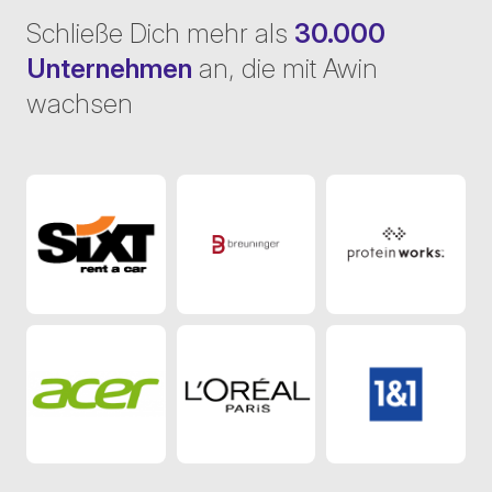
Schließe Dich mehr als
30.000
Unternehmen
an, die mit Awin
wachsen
Sixt DE
Breuninger DACH
Protein Wor
Acer
Loreal
1&1 Teleco