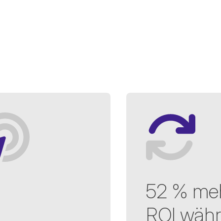
52 % me
ROI wäh