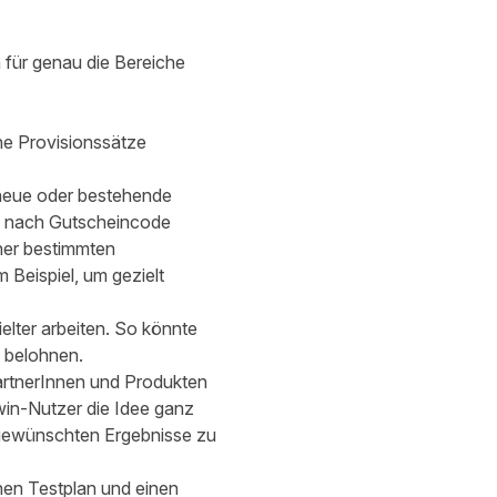
für genau die Bereiche
che Provisionssätze
(neue oder bestehende
h nach Gutscheincode
iner bestimmten
 Beispiel, um gezielt
lter arbeiten. So könnte
s belohnen.
PartnerInnen und Produkten
win-Nutzer die Idee ganz
 gewünschten Ergebnisse zu
nen Testplan und einen