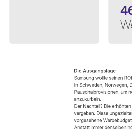
4
W
geschrieben von
Richard To
3 Minuten zum Lesen
Die Ausgangslage
Samsung wollte seinen ROI
In Schweden, Norwegen, Dä
Pauschalprovisionen, um n
anzukurbeln.
Der Nachteil? Die erhöhten
vergeben. Diese ungezielt
vorgesehene Werbebudget 
Anstatt immer denselben ho