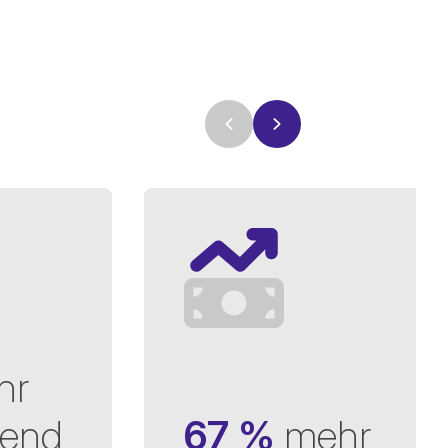
hr
rend
67 %
mehr