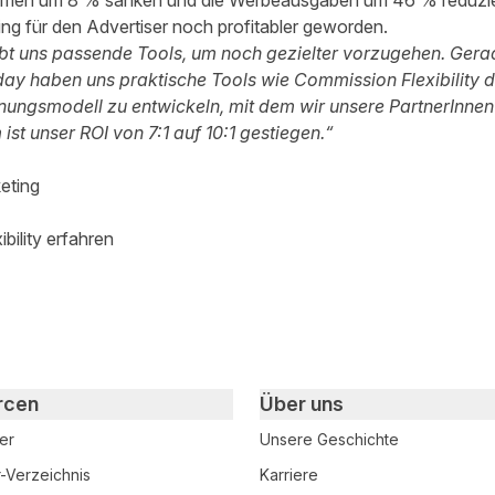
ahmen um 8 % sanken und die Werbeausgaben um 46 % reduzie
ting für den Advertiser noch profitabler geworden.
ibt uns passende Tools, um noch gezielter vorzugehen. Gera
ay haben uns praktische Tools wie Commission Flexibility da
ungsmodell zu entwickeln, mit dem wir unsere PartnerInnen
ist unser ROI von 7:1 auf 10:1 gestiegen.“
eting
bility erfahren
rcen
Über uns
er
Unsere Geschichte
r-Verzeichnis
Karriere