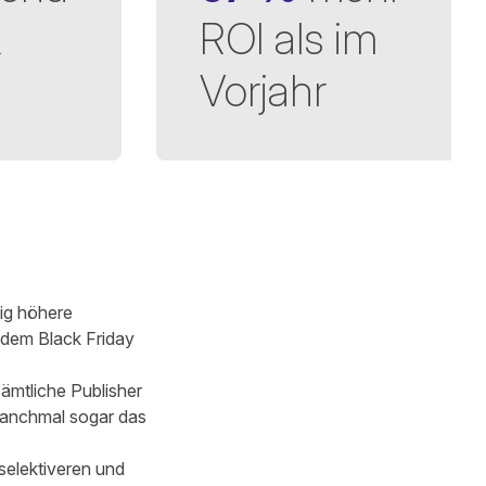
k
ROI als im
Vorjahr
ig höhere
 dem Black Friday
ämtliche Publisher
manchmal sogar das
selektiveren und