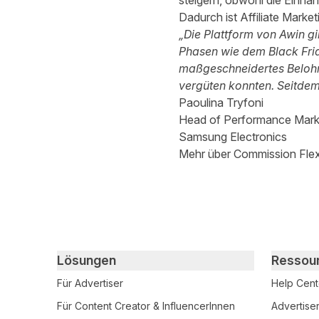
steigern, obwohl die Einn
Dadurch ist Affiliate Marke
„Die Plattform von Awin g
Phasen wie dem Black Frid
maßgeschneidertes Belohn
vergüten konnten. Seitdem 
Paoulina Tryfoni
Head of Performance Mark
Samsung Electronics
Mehr über Commission Flexi
Primary footer navigation
Lösungen
Ressou
Für Advertiser
Help Cent
Für Content Creator & InfluencerInnen
Advertise