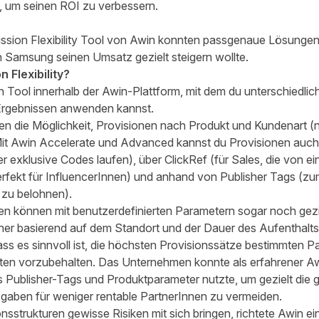
 um seinen ROI zu verbessern.
sion Flexibility Tool von Awin konnten passgenaue Lösungen 
n Samsung seinen Umsatz gezielt steigern wollte.
Flexibility?
ein Tool innerhalb der Awin-Plattform, mit dem du unterschiedli
Ergebnissen anwenden kannst.
en die Möglichkeit, Provisionen nach Produkt und Kundenart 
it Awin Accelerate und Advanced kannst du Provisionen auc
er exklusive Codes laufen), über ClickRef (für Sales, die von e
rfekt für InfluencerInnen) und anhand von Publisher Tags (zum
 zu belohnen).
en können mit benutzerdefinierten Parametern sogar noch gezie
sher basierend auf dem Standort und der Dauer des Aufenthalt
ss es sinnvoll ist, die höchsten Provisionssätze bestimmten 
eiten vorzubehalten. Das Unternehmen konnte als erfahrener A
 Publisher-Tags und Produktparameter nutzte, um gezielt die
gaben für weniger rentable PartnerInnen zu vermeiden.
sstrukturen gewisse Risiken mit sich bringen, richtete Awin ei