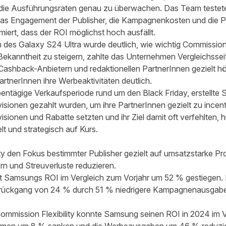
die Ausführungsraten genau zu überwachen. Das Team testete
 das Engagement der Publisher, die Kampagnenkosten und die 
miert, dass der ROI möglichst hoch ausfällt.
des Galaxy S24 Ultra wurde deutlich, wie wichtig Commission F
 Bekanntheit zu steigern, zahlte das Unternehmen Vergleichsse
 Cashback-Anbietern und redaktionellen PartnerInnen gezielt h
artnerInnen ihre Werbeaktivitäten deutlich.
bentägige Verkaufsperiode rund um den Black Friday, erstellte 
ovisionen gezahlt wurden, um ihre PartnerInnen gezielt zu incen
sionen und Rabatte setzten und ihr Ziel damit oft verfehlten, hi
 und strategisch auf Kurs.
ty den Fokus bestimmter Publisher gezielt auf umsatzstarke Pr
n und Streuverluste reduzieren.
 Samsungs ROI im Vergleich zum Vorjahr um 52 % gestiegen. D
zrückgang von 24 % durch 51 % niedrigere Kampagnenausgab
Commission Flexibility konnte Samsung seinen ROI in 2024 im