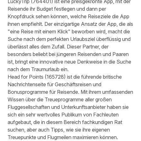
LuckyTrip
(
764401
) ist eine preisgekrönte App, mit der
Reisende ihr Budget festlegen und dann per
Knopfdruck sehen können, welche Reiseziele die App
ihnen empfiehlt. Der einzigartige Ansatz der App, die als
"eine Reise mit einem Klick" beworben wird, macht die
Suche nach dem perfekten Urlaubsziel überflüssig und
überlässt alles dem Zufall. Dieser Partner, der
besonders beliebt bei jüngeren Reisenden und Paaren
ist, bringt eine innovative neue Denkweise in die Suche
nach dem Traumurlaub ein.
Head for Points
(
165728
) ist die führende britische
Nachrichtenseite für Geschäftsreisen und
Bonusprogramme für Reisende. Mit ihrem umfassenden
Wissen über die Treueprogramme aller großen
Fluggesellschaften und Unterkunftsanbieter haben sie
sich ein sehr wertvolles Publikum von Fachleuten
aufgebaut, die in diesem Bereich fachkundigen Rat
suchen, aber auch Tipps, wie sie ihre eigenen
Treuepunkte und Flugmeilen maximieren können.