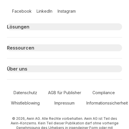
Follow us on social media
Facebook
LinkedIn
Instagram
Primary footer navigation
Lösungen
Ressourcen
Über uns
Secondary Footer Navigation
Datenschutz
AGB für Publisher
Compliance
Whistleblowing
Impressum
Informationssicherheit
© 2026, Awin AG. Alle Rechte vorbehalten. Awin AG ist Teil des
Awin-Konzerns. Kein Teil dieser Publikation darf ohne vorherige
Genehmigung des Urhebers in irgendeiner Form oder mit