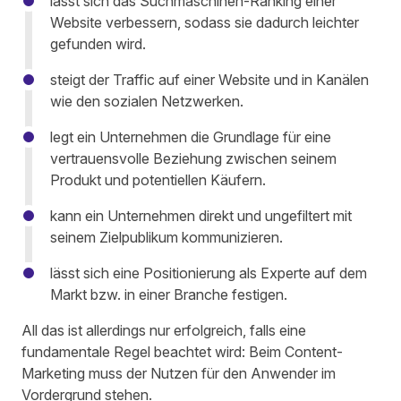
lässt sich das
Suchmaschinen-Ranking
einer
Website
verbessern
, sodass sie dadurch leichter
gefunden wird.
s
teigt der Traffic
auf einer Website und in Kanälen
wie den sozialen Netzwerken.
legt ein Unternehmen die
Grundlage für eine
vertrauensvolle Beziehung
zwischen seinem
Produkt und potentiellen Käufern.
kann ein Unternehmen
direkt und ungefiltert
mit
seinem Zielpublikum
kommunizieren
.
lässt sich eine
Positionierung als Experte
auf dem
Markt bzw. in einer Branche festigen.
All das ist allerdings
nur erfolgreich, falls eine
fundamentale Regel beachtet wird:
Beim Content-
Marketing muss
der Nutzen für den Anwender im
Vordergrund
stehen.