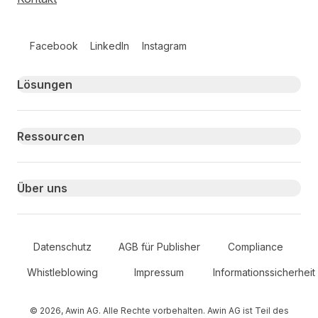
Follow us on social media
Facebook
LinkedIn
Instagram
Primary footer navigation
Lösungen
Ressourcen
Über uns
Secondary Footer Navigation
Datenschutz
AGB für Publisher
Compliance
Whistleblowing
Impressum
Informationssicherheit
© 2026, Awin AG. Alle Rechte vorbehalten. Awin AG ist Teil des