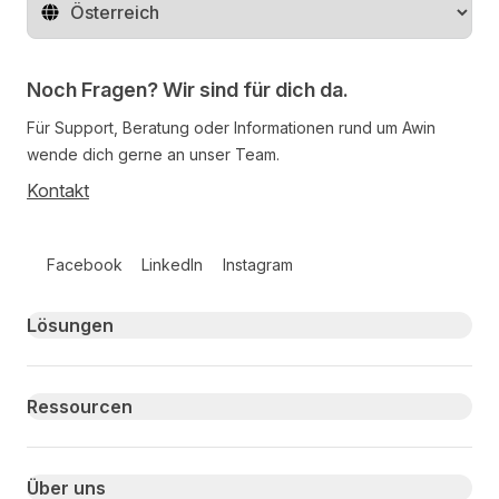
Region ändern
Noch Fragen? Wir sind für dich da.
Für Support, Beratung oder Informationen rund um Awin
wende dich gerne an unser Team.
Kontakt
Follow us on social media
Facebook
LinkedIn
Instagram
Primary footer navigation
Lösungen
Ressourcen
Über uns