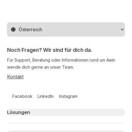
Region ändern
Noch Fragen? Wir sind für dich da.
Für Support, Beratung oder Informationen rund um Awin
wende dich gerne an unser Team.
Kontakt
Follow us on social media
Facebook
LinkedIn
Instagram
Primary footer navigation
Lösungen