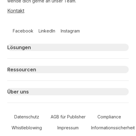
wende dich gerne an unser Team.
Kontakt
Follow us on social media
Facebook
LinkedIn
Instagram
Primary footer navigation
Lösungen
Ressourcen
Über uns
Secondary Footer Navigation
Datenschutz
AGB für Publisher
Compliance
Whistleblowing
Impressum
Informationssicherheit