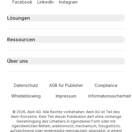
Facebook
LinkedIn
Instagram
Primary footer navigation
Lösungen
Ressourcen
Über uns
Secondary Footer Navigation
Datenschutz
AGB für Publisher
Compliance
Whistleblowing
Impressum
Informationssicherheit
© 2026, Awin AG. Alle Rechte vorbehalten. Awin AG ist Teil des
Awin-Konzerns. Kein Teil dieser Publikation darf ohne vorherige
Genehmigung des Urhebers in irgendeiner Form oder mit
irgendwelchen Mitteln, elektronisch, mechanisch, fotografisch,
aufzeichnend oder anderweitig reproduziert, übersetzt, in einem