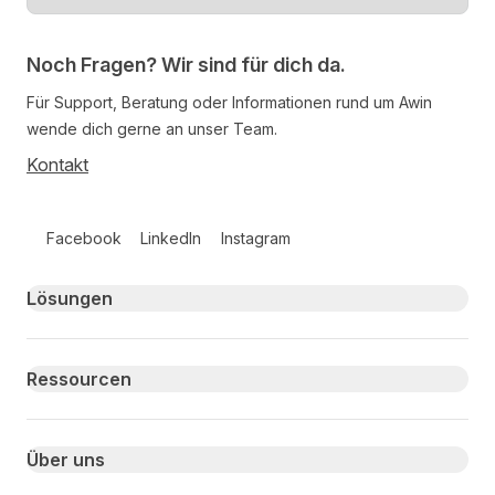
Noch Fragen? Wir sind für dich da.
Für Support, Beratung oder Informationen rund um Awin
wende dich gerne an unser Team.
Kontakt
Follow us on social media
Facebook
LinkedIn
Instagram
Primary footer navigation
Lösungen
Ressourcen
Über uns