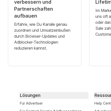
verbessern und
Lifeti
Partnerschaften
Im Marke
aufbauen
uns oft 
oder dara
Erfahre, wie Du Kanäle genau
Sale zah
zuordnen und Umsatzeinbußen
Customer
durch Browser-Updates und
Adblocker-Technologien
reduzieren kannst.
Primary footer navigation
Lösungen
Ressou
Für Advertiser
Help Cent