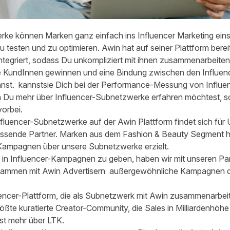
ke können Marken ganz einfach ins Influencer Marketing eins
zu testen und zu optimieren. Awin hat auf seiner Plattform berei
ntegriert, sodass Du unkompliziert mit ihnen zusammenarbeiten
ue KundInnen gewinnen und eine Bindung zwischen den Influe
nst. kannstsie Dich bei der Performance-Messung von Influen
 Du mehr über Influencer-Subnetzwerke erfahren möchtest, 
vorbei.
fluencer-Subnetzwerke auf der Awin Plattform findet sich für
ssende Partner. Marken aus dem Fashion & Beauty Segment ha
 Kampagnen über unsere Subnetzwerke erzielt.
 in Influencer-Kampagnen zu geben, haben wir mit unseren Pa
usammen mit Awin Advertisern außergewöhnliche Kampagnen d
uencer-Plattform, die als Subnetzwerk mit Awin zusammenarbeit
rößte kuratierte Creator-Community, die Sales in Milliardenhöhe
t mehr über LTK.