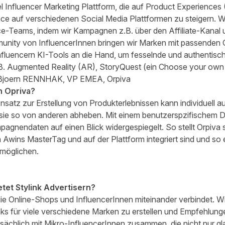
l Influencer Marketing Plattform, die auf Product Experiences 
e auf verschiedenen Social Media Plattformen zu steigern. W
e-Teams, indem wir Kampagnen z.B. über den Affiliate-Kanal 
unity von InfluencerInnen bringen wir Marken mit passenden
luencern KI-Tools an die Hand, um fesselnde und authentisch
B. Augmented Reality (AR), StoryQuest (ein Choose your own
- Bjoern RENNHAK, VP EMEA, Orpiva
n Opriva?
satz zur Erstellung von Produkterlebnissen kann individuell a
sie so von anderen abheben. Mit einem benutzerspzifischem 
agnendaten auf einen Blick widergespiegelt. So stellt Orpiva si
Awins MasterTag und auf der Plattform integriert sind und so 
rmöglichen.
tet Stylink Advertisern?
, die Online-Shops und InfluencerInnen miteinander verbindet. 
Links für viele verschiedene Marken zu erstellen und Empfehlung
uptsächlich mit Mikro-InfluencerInnen zusammen, die nicht nur g