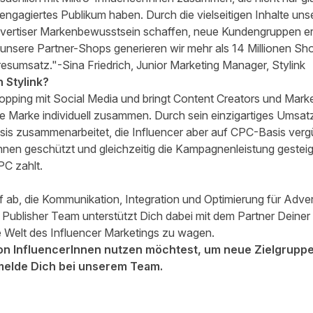
 engagiertes Publikum haben. Durch die vielseitigen Inhalte un
vertiser Markenbewusstsein schaffen, neue Kundengruppen ers
 unsere Partner-Shops generieren wir mehr als 14 Millionen 
esumsatz."-Sina Friedrich, Junior Marketing Manager, Stylink
 Stylink?
hopping mit Social Media und bringt Content Creators und Mar
de Marke individuell zusammen. Durch sein einzigartiges Umsatz
s zusammenarbeitet, die Influencer aber auf CPC-Basis vergü
Innen geschützt und gleichzeitig die Kampagnenleistung gesteig
PC zahlt.
 ab, die Kommunikation, Integration und Optimierung für Adver
 Publisher Team unterstützt Dich dabei mit dem Partner Dein
ie Welt des Influencer Marketings zu wagen.
on InfluencerInnen nutzen möchtest, um neue Zielgruppe
melde Dich bei unserem Team
.