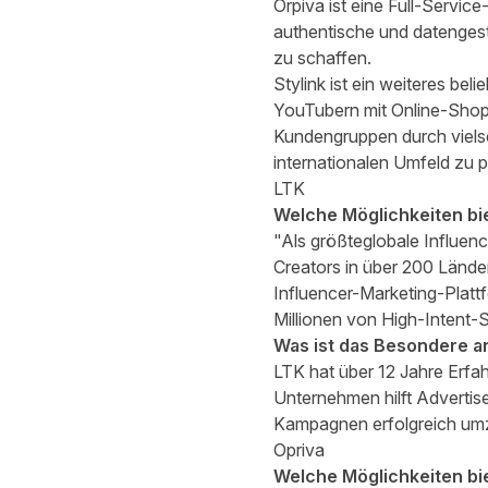
Orpiva
ist eine Full-Servic
authentische und datengest
zu schaffen.
Stylink
ist ein weiteres bel
YouTubern mit Online-Shops 
Kundengruppen durch vielse
internationalen Umfeld zu p
LTK
Welche Möglichkeiten bi
"Als größteglobale Influenc
Creators in über 200 Länder
Influencer-Marketing-Platt
Millionen von High-Intent-S
Was ist das Besondere a
LTK hat über 12 Jahre Erfah
Unternehmen hilft Advert
Kampagnen erfolgreich umz
Opriva
Welche Möglichkeiten bi