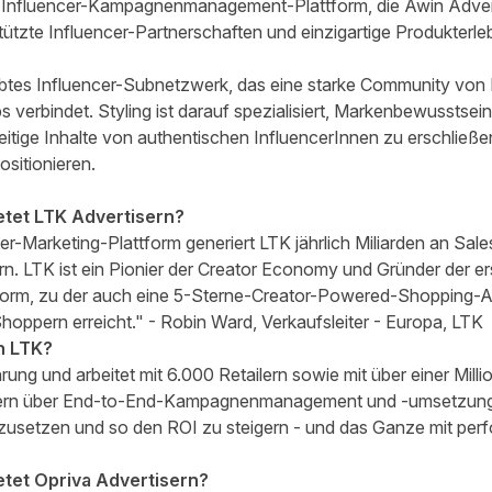
e-Influencer-Kampagnenmanagement-Plattform, die Awin Adverti
ützte Influencer-Partnerschaften und einzigartige Produkterle
iebtes Influencer-Subnetzwerk, das eine starke Community von
verbindet. Styling ist darauf spezialisiert, Markenbewusstsei
itige Inhalte von authentischen InfluencerInnen zu erschließ
ositionieren.
etet LTK Advertisern?
er-Marketing-Plattform generiert LTK jährlich Miliarden an Sa
n. LTK ist ein Pionier der Creator Economy und Gründer der er
form, zu der auch eine 5-Sterne-Creator-Powered-Shopping-Ap
hoppern erreicht." - Robin Ward, Verkaufsleiter - Europa, LTK
n LTK?
rung und arbeitet mit 6.000 Retailern sowie mit über einer Mi
isern über End-to-End-Kampagnenmanagement und -umsetzung
usetzen und so den ROI zu steigern - und das Ganze mit per
etet Opriva Advertisern?