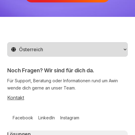
Region ändern
Noch Fragen? Wir sind für dich da.
Für Support, Beratung oder Informationen rund um Awin
wende dich gerne an unser Team.
Kontakt
Follow us on social media
Facebook
LinkedIn
Instagram
Primary footer navigation
Lösungen