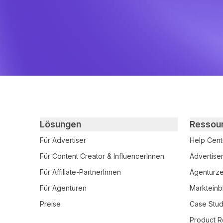
Primary footer navigation
Lösungen
Ressou
Für Advertiser
Help Cent
Für Content Creator & InfluencerInnen
Advertise
Für Affiliate-PartnerInnen
Agenturzer
Für Agenturen
Markteinb
Preise
Case Stud
Product R