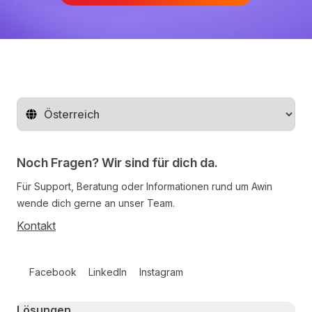
Region ändern
Noch Fragen? Wir sind für dich da.
Für Support, Beratung oder Informationen rund um Awin
wende dich gerne an unser Team.
Kontakt
Follow us on social media
Facebook
LinkedIn
Instagram
Primary footer navigation
Lösungen