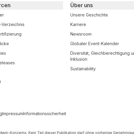
rcen
Über uns
er
Unsere Geschichte
r-Verzeichnis
Karriere
tifizierung
Newsroom
licke
Globaler Event-Kalender
ies
Diversität, Gleichberechtigung 
Inklusion
eleases
Sustainability
0
g
Impressum
Informationssicherheit
es Awin-Konzerns. Kein Teil dieser Publikation darf ohne vorherige Genehmi