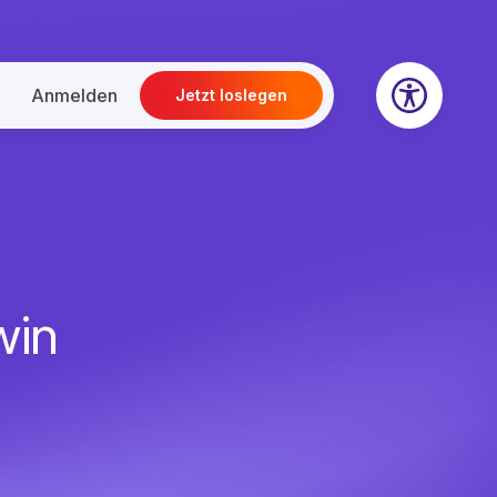
Anmelden
Jetzt loslegen
win