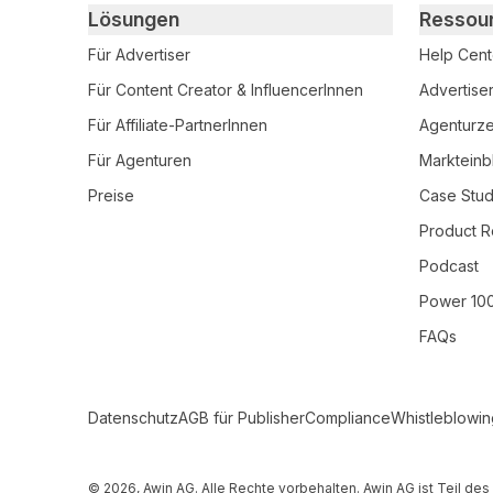
Primary footer navigation
Lösungen
Ressou
Für Advertiser
Help Cent
Für Content Creator & InfluencerInnen
Advertise
Für Affiliate-PartnerInnen
Agenturzer
Für Agenturen
Markteinb
Preise
Case Stud
Product R
Podcast
Power 10
FAQs
Secondary Footer Navigation
Datenschutz
AGB für Publisher
Compliance
Whistleblowin
© 2026, Awin AG. Alle Rechte vorbehalten. Awin AG ist Teil d