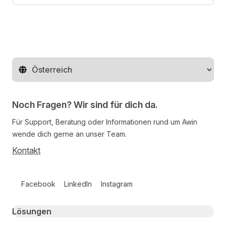
Region ändern
Noch Fragen? Wir sind für dich da.
Für Support, Beratung oder Informationen rund um Awin
wende dich gerne an unser Team.
Kontakt
Follow us on social media
Facebook
LinkedIn
Instagram
Primary footer navigation
Lösungen