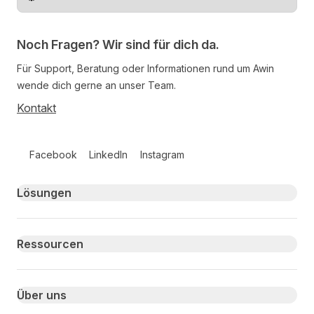
Region ändern
Noch Fragen? Wir sind für dich da.
Für Support, Beratung oder Informationen rund um Awin
wende dich gerne an unser Team.
Kontakt
Follow us on social media
Facebook
LinkedIn
Instagram
Primary footer navigation
Lösungen
Ressourcen
Über uns