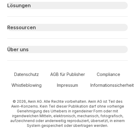
Primary footer navigation
Lösungen
Ressourcen
Über uns
Secondary Footer Navigation
Datenschutz
AGB für Publisher
Compliance
Whistleblowing
Impressum
Informationssicherheit
© 2026, Awin AG. Alle Rechte vorbehalten. Awin AG ist Teil des
Awin-Konzerns. Kein Teil dieser Publikation darf ohne vorherige
Genehmigung des Urhebers in irgendeiner Form oder mit
irgendwelchen Mitteln, elektronisch, mechanisch, fotografisch,
aufzeichnend oder anderweitig reproduziert, übersetzt, in einem
System gespeichert oder übertragen werden.