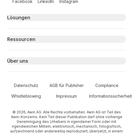
Facebook
LinkedIn
Instagram
Primary footer navigation
Lösungen
Ressourcen
Über uns
Secondary Footer Navigation
Datenschutz
AGB für Publisher
Compliance
Whistleblowing
Impressum
Informationssicherheit
© 2026, Awin AG. Alle Rechte vorbehalten. Awin AG ist Teil des
Awin-Konzerns. Kein Teil dieser Publikation darf ohne vorherige
Genehmigung des Urhebers in irgendeiner Form oder mit
irgendwelchen Mitteln, elektronisch, mechanisch, fotografisch,
aufzeichnend oder anderweitig reproduziert, übersetzt, in einem