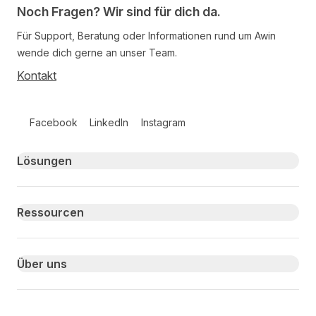
Noch Fragen? Wir sind für dich da.
Für Support, Beratung oder Informationen rund um Awin
wende dich gerne an unser Team.
Kontakt
Follow us on social media
Facebook
LinkedIn
Instagram
Primary footer navigation
Lösungen
Ressourcen
Über uns