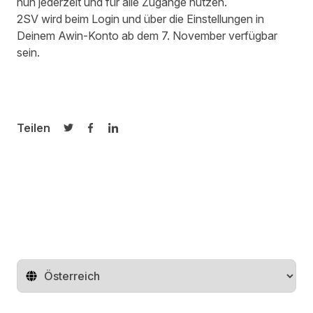
nun jederzeit und für alle Zugänge nutzen.
2SV wird beim Login und über die Einstellungen in
Deinem Awin-Konto ab dem 7. November verfügbar
sein.
Teilen
Auf Twitter teilen
Auf Facebook teilen
Auf LinkedIn teilen
Region ändern