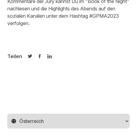
Kommentare der Jury kannst Du im "
Book of the Night
"
nachlesen und die Highlights des Abends auf den
sozialen Kanälen unter dem Hashtag #GPMA2023
verfolgen.
Teilen
Auf Twitter teilen
Auf Facebook teilen
Auf LinkedIn teilen
Region ändern