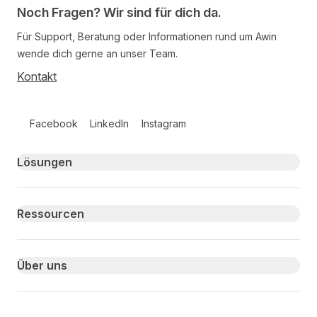
Noch Fragen? Wir sind für dich da.
Für Support, Beratung oder Informationen rund um Awin
wende dich gerne an unser Team.
Kontakt
Follow us on social media
Facebook
LinkedIn
Instagram
Primary footer navigation
Lösungen
Ressourcen
Über uns