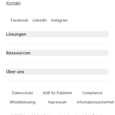
Kontakt
Follow us on social media
Facebook
LinkedIn
Instagram
Primary footer navigation
Lösungen
Ressourcen
Über uns
Secondary Footer Navigation
Datenschutz
AGB für Publisher
Compliance
Whistleblowing
Impressum
Informationssicherheit