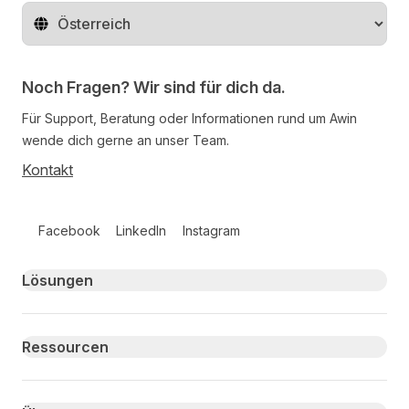
Region ändern
Noch Fragen? Wir sind für dich da.
Für Support, Beratung oder Informationen rund um Awin
wende dich gerne an unser Team.
Kontakt
Follow us on social media
Facebook
LinkedIn
Instagram
Primary footer navigation
Lösungen
Ressourcen