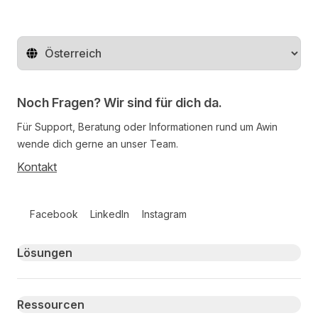
Region ändern
Noch Fragen? Wir sind für dich da.
Für Support, Beratung oder Informationen rund um Awin
wende dich gerne an unser Team.
Kontakt
Follow us on social media
Facebook
LinkedIn
Instagram
Primary footer navigation
Lösungen
Ressourcen