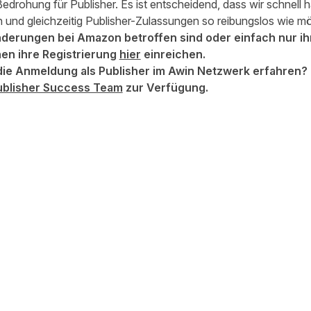
e Bedrohung für Publisher. Es ist entscheidend, dass wir schnell
 und gleichzeitig Publisher-Zulassungen so reibungslos wie mög
Änderungen bei Amazon betroffen sind oder einfach nur i
en ihre Registrierung
hier
einreichen.
ie Anmeldung als Publisher im Awin Netzwerk erfahren?
ublisher Success Team
zur Verfügung.
 teilen
edIn teilen