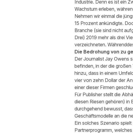
Industrie. Denn es ist ein
Wachstum erleben, während
Nehmen wir einmal die jün
15 Prozent ankündigte. Doch
Branche (sie sind nicht auf
Drei) 2019 mehr als drei V
verzeichneten. Währenddes
Die Bedrohung von zu ge
Der Journalist Jay Owens s
befinden, in der die große
hinzu, dass in einem Umfe
vier von zehn Dollar der 
einer dieser Firmen geschlu
Für Publisher stellt die A
diesen Riesen gehören) in B
durchgehend bewusst, dass
Geschäftsmodelle an die n
Ein solches Szenario spielt
Partnerprogramm, welches z