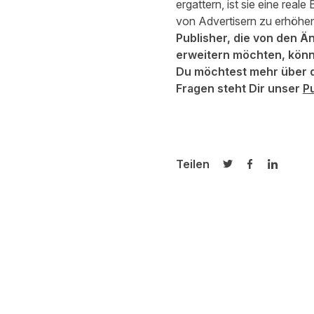
ergattern, ist sie eine real
von Advertisern zu erhöhen
Publisher, die von den 
erweitern möchten, könn
Du möchtest mehr über d
Fragen steht Dir unser
P
Teilen
Auf Twitter teilen
Auf Facebook
Auf Link