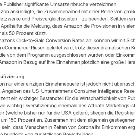
 Publisher signifikante Umsatzeinbrüche verzeichnen.
on ankündigte, die Zusammenarbeit mit einer Reihe von große
-Netzwerke und Preisvergleichsseiten – zu beenden. Seitdem sin
n Aprilhälfte die Meldung, dass Amazon die Provisionen in viel
als 50 Prozent kürzt.
azons Click-to-Sale Conversion Rates an, können wir mit Sic
em eCommerce-Riesen geleitet wird, trotz dieser dramatischen 
en, die von dem Programm ausgeschlossen wurden oder Einkomm
 Amazon in Bezug auf ihre Einnahmen plötzlich eine große Hera
ifizierung
on nur einer einzigen Einnahmequelle ist jedoch nicht überras
ch Angaben des US-Unternehmens Consumer Intelligence Resear
t ein wichtiger Bestandteil für die Wirtschaftlichkeit von Pub
wie wichtig Diversifizierung innerhalb des Affiliate Marketings 
welche bisher nur für die USA gelten), stiegen die Registri
um 150 Prozent an. Zusammen mit dem allgemein gestiegenen I
te sein, dass Menschen in Zeiten von Corona ihr Einkommen e
he hunderte von zusätzlichen Bewerbungen.