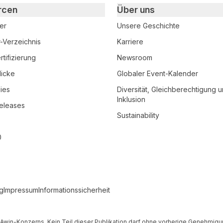
rcen
Über uns
er
Unsere Geschichte
r-Verzeichnis
Karriere
tifizierung
Newsroom
licke
Globaler Event-Kalender
ies
Diversität, Gleichberechtigung 
Inklusion
eleases
Sustainability
0
g
Impressum
Informationssicherheit
es Awin-Konzerns. Kein Teil dieser Publikation darf ohne vorherige Genehmi