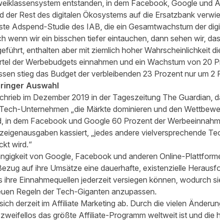
 Zweiklassensystem entstanden, in dem Facebook, Google und 
 der Rest des digitalen Ökosystems auf die Ersatzbank verwi
gste Adspend-Studie des IAB, die ein Gesamtwachstum der di
 wenn wir ein bisschen tiefer eintauchen, dann sehen wir, das
geführt, enthalten aber mit ziemlich hoher Wahrscheinlichkeit
iertel der Werbebudgets einnahmen und ein Wachstum von 20 P
sen stieg das Budget der verbleibenden 23 Prozent nur um 2 
ringer Auswahl
chrieb im Dezember 2019 in der Tageszeitung The Guardian, das
n Tech-Unternehmen „die Märkte dominieren und den Wettbewer
ld, in dem Facebook und Google 60 Prozent der Werbeeinnah
Anzeigenausgaben kassiert, „jedes andere vielversprechende 
ckt wird.“
bhängigkeit von Google, Facebook und anderen Online-Plattfo
ezug auf ihre Umsätze eine dauerhafte, existenzielle Herausfor
 ihre Einnahmequellen jederzeit versiegen können, wodurch s
euen Regeln der Tech-Giganten anzupassen.
 sich derzeit im Affiliate Marketing ab. Durch die vielen Änd
weifellos das größte Affiliate-Programm weltweit ist und die