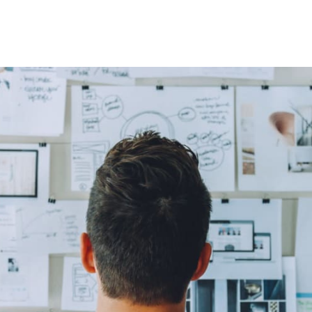
 teilen
edIn teilen