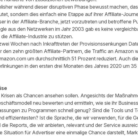
Publisher während dieser disruptiven Phase bewusst machen, da
tet, sondern dies einfach eine Etappe auf ihrer Affiliate-Journey
er in der Affiliate-Branche, jetzt vorzutreten und betroffene Pu
le aus den Netzwerken im Jahr 2003 gab es keine vergleichbare
e Affiliate-Industrie zu stützen.
 zwei Wochen nach Inkrafttreten der Provisionssenkungen Daten
 den zehn größten Affiliate-Partnern, die Traffic an Amazon we
mazon.com um durchschnittlich 51 Prozent reduziert. Auch die
rlinkungen in den ersten drei Monaten des Jahres 2020 um 35
ise
ir Krisen als Chancen ansehen sollen. Angesichts der Maßnah
schäftsmodell neu bewerten und ermitteln, wie sie ihr Busines
assungen zu Programmen schnell genug? Sind die Tools und Te
und effizientesten? Ist die Sprache, die wir verwenden, für die
 die Reports, die wir anbieten, relevant und der Service ausrei
 Situation für Advertiser eine einmalige Chance darstellt, Ma