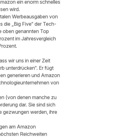
Amazon ein enorm schnelles
esen wird.
gitalen Werbeausgaben von
s die „Big Five“ der Tech-
 die oben genannten Top
rozent im Jahresvergleich
Prozent.
s wir uns in einer Zeit
b unterdrücken“. Er fügt
men generieren und Amazon
Technologieunternehmen von
rmen (von denen manche zu
derung dar. Sie sind sich
ie gezwungen werden, ihre
erungen am Amazon
 höchsten Reichweiten