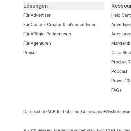
Primary footer navigation
Lösungen
Ressou
Für Advertiser
Help Cent
Für Content Creator & InfluencerInnen
Advertise
Für Affiliate-PartnerInnen
Agenturzer
Für Agenturen
Markteinb
Preise
Case Stud
Product R
Podcast
Power 10
FAQs
Secondary Footer Navigation
Datenschutz
AGB für Publisher
Compliance
Whistleblowin
© 2026, Awin AG. Alle Rechte vorbehalten. Awin AG ist Teil d