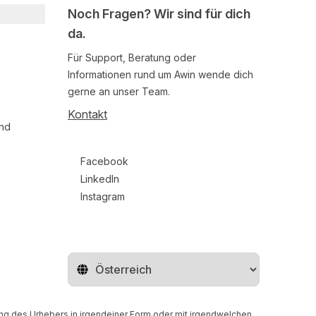
Noch Fragen? Wir sind für dich
da.
Für Support, Beratung oder
Informationen rund um Awin wende dich
gerne an unser Team.
Kontakt
und
Follow us on social media
Facebook
LinkedIn
Instagram
Region ändern
gung des Urhebers in irgendeiner Form oder mit irgendwelchen