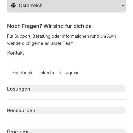
Region ändern
Noch Fragen? Wir sind für dich da.
Für Support, Beratung oder Informationen rund um Awin
wende dich gerne an unser Team.
Kontakt
Follow us on social media
Facebook
LinkedIn
Instagram
Primary footer navigation
Lösungen
Ressourcen
Über uns