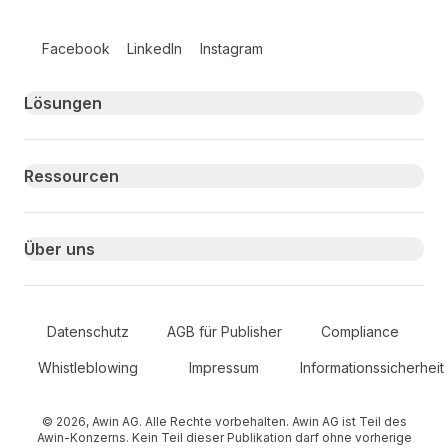
Follow us on social media
Facebook
LinkedIn
Instagram
Primary footer navigation
Lösungen
Ressourcen
Über uns
Secondary Footer Navigation
Datenschutz
AGB für Publisher
Compliance
Whistleblowing
Impressum
Informationssicherheit
© 2026, Awin AG. Alle Rechte vorbehalten. Awin AG ist Teil des
Awin-Konzerns. Kein Teil dieser Publikation darf ohne vorherige