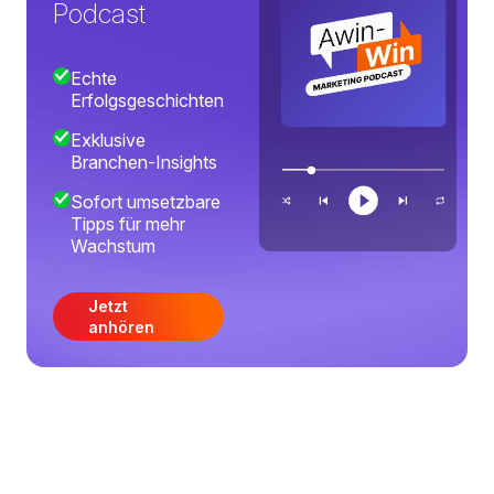
Podcast
Echte
Erfolgsgeschichten
Exklusive
Branchen-Insights
Sofort umsetzbare
Tipps für mehr
Wachstum
Jetzt
anhören