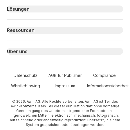
Primary footer navigation
Lösungen
Ressourcen
Über uns
Secondary Footer Navigation
Datenschutz
AGB für Publisher
Compliance
Whistleblowing
Impressum
Informationssicherheit
© 2026, Awin AG. Alle Rechte vorbehalten. Awin AG ist Teil des
Awin-Konzerns. Kein Teil dieser Publikation darf ohne vorherige
Genehmigung des Urhebers in irgendeiner Form oder mit
irgendwelchen Mitteln, elektronisch, mechanisch, fotografisch,
aufzeichnend oder anderweitig reproduziert, übersetzt, in einem
System gespeichert oder übertragen werden.