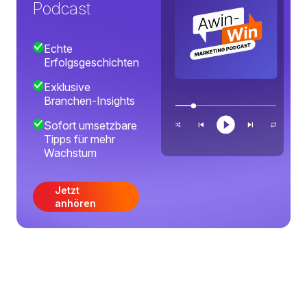
Podcast
Echte
Erfolgsgeschichten
Exklusive
Branchen-Insights
Sofort umsetzbare
Tipps für mehr
Wachstum
Jetzt
anhören