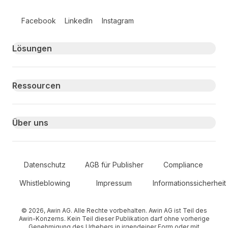
Follow us on social media
Facebook
LinkedIn
Instagram
Primary footer navigation
Lösungen
Ressourcen
Über uns
Secondary Footer Navigation
Datenschutz
AGB für Publisher
Compliance
Whistleblowing
Impressum
Informationssicherheit
© 2026, Awin AG. Alle Rechte vorbehalten. Awin AG ist Teil des
Awin-Konzerns. Kein Teil dieser Publikation darf ohne vorherige
Genehmigung des Urhebers in irgendeiner Form oder mit