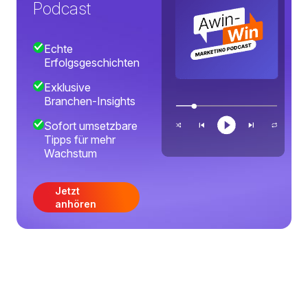
Podcast
Echte
Erfolgsgeschichten
Exklusive
Branchen-Insights
Sofort umsetzbare
Tipps für mehr
Wachstum
Jetzt
anhören