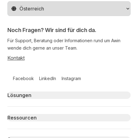
Region ändern
Noch Fragen? Wir sind für dich da.
Für Support, Beratung oder Informationen rund um Awin
wende dich gerne an unser Team.
Kontakt
Follow us on social media
Facebook
LinkedIn
Instagram
Primary footer navigation
Lösungen
Ressourcen