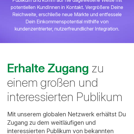
Publikum und komm auf nie dagewesene Weise mit
potentiellen KundInnen in Kontakt. Vergrößere Deine
Reichweite, erschließe neue Märkte und entfessele
Dein Einkommenspotential mithilfe von
kundenzentrierter, nutzerfreundlicher Integration.
Erhalte Zugang
zu
einem großen und
interessierten Publikum
Mit unserem globalen Netzwerk erhältst Du
Zugang zu dem weitläufigen und
interessierten Publikum von bekannten