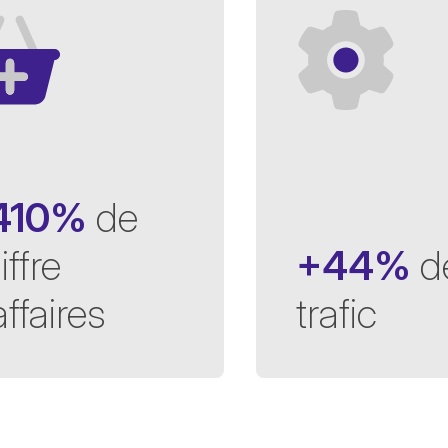
410%
de
iffre
+44%
d
affaires
trafic