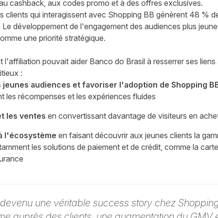
au cashback, aux codes promo et à des offres exclusives.
 les clients qui interagissent avec Shopping BB génèrent 48 % de
s. Le développement de l'engagement des audiences plus jeunes
mme une priorité stratégique.
'affiliation pouvait aider Banco do Brasil à resserrer ses liens
tieux :
les jeunes audiences et favoriser l'adoption de Shopping B
nt les récompenses et les expériences fluides
t les ventes
en convertissant davantage de visiteurs en achete
 à l'écosystème
en faisant découvrir aux jeunes clients la gam
tamment les solutions de paiement et de crédit, comme la carte 
surance
 devenu une véritable success story chez Shoppin
me auprès des clients, une augmentation du GMV 