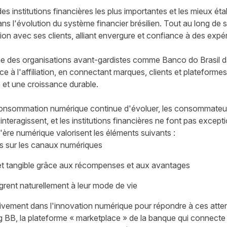
des institutions financières les plus importantes et les mieux éta
dans l'évolution du système financier brésilien. Tout au long de 
tion avec ses clients, alliant envergure et confiance à des exp
e des organisations avant-gardistes comme Banco do Brasil 
 à l'affiliation, en connectant marques, clients et plateforme
 et une croissance durable.
 consommation numérique continue d'évoluer, les consommateu
interagissent, et les institutions financières ne font pas excepti
ère numérique valorisent les éléments suivants :
s sur les canaux numériques
et tangible grâce aux récompenses et aux avantages
grent naturellement à leur mode de vie
tivement dans l'innovation numérique pour répondre à ces attent
g BB, la plateforme « marketplace » de la banque qui connecte 