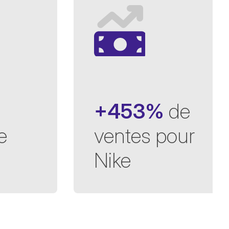
+453%
de
e
ventes pour
Nike