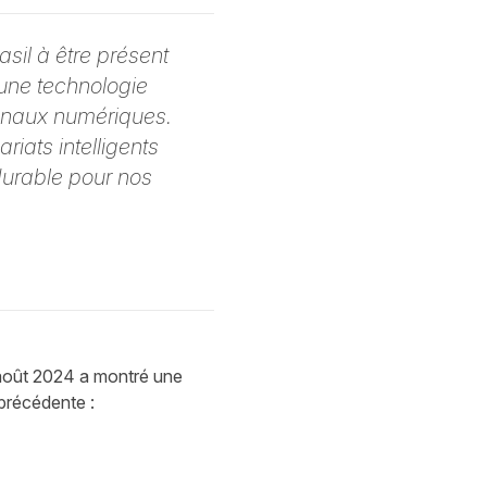
sil à être présent
 une technologie
canaux numériques.
riats intelligents
 durable pour nos
août 2024 a montré une
précédente :