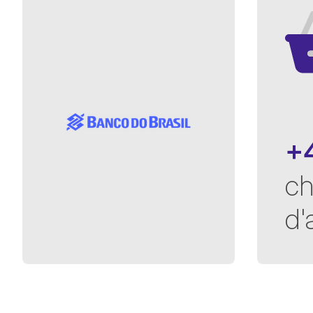
+
ch
d'