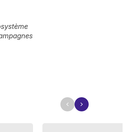
cosystème
 campagnes