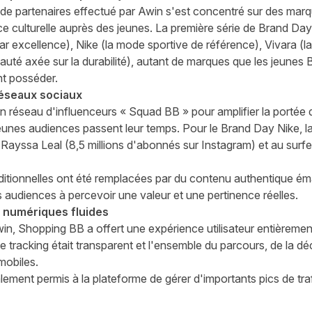
de partenaires effectué par Awin s'est concentré sur des marq
nce culturelle auprès des jeunes. La première série de Brand D
r excellence), Nike (la mode sportive de référence), Vivara (la 
auté axée sur la durabilité), autant de marques que les jeunes B
ent posséder.
réseaux sociaux
on réseau d'influenceurs « Squad BB » pour amplifier la port
jeunes audiences passent leur temps. Pour le Brand Day Nike, l
yssa Leal (8,5 millions d'abonnés sur Instagram) et au surfeur 
aditionnelles ont été remplacées par du contenu authentique é
s audiences à percevoir une valeur et une pertinence réelles.
s numériques fluides
in, Shopping BB a offert une expérience utilisateur entièremen
le tracking était transparent et l'ensemble du parcours, de la dé
mobiles.
alement permis à la plateforme de gérer d'importants pics de tr