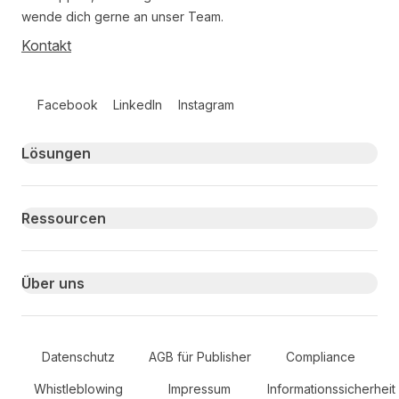
wende dich gerne an unser Team.
Kontakt
Follow us on social media
Facebook
LinkedIn
Instagram
Primary footer navigation
Lösungen
Ressourcen
Über uns
Secondary Footer Navigation
Datenschutz
AGB für Publisher
Compliance
Whistleblowing
Impressum
Informationssicherheit