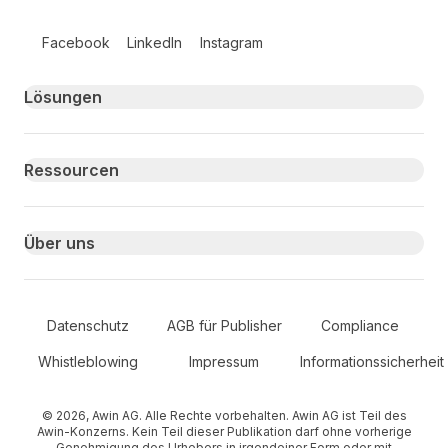
Follow us on social media
Facebook
LinkedIn
Instagram
Primary footer navigation
Lösungen
Ressourcen
Über uns
Secondary Footer Navigation
Datenschutz
AGB für Publisher
Compliance
Whistleblowing
Impressum
Informationssicherheit
© 2026, Awin AG. Alle Rechte vorbehalten. Awin AG ist Teil des
Awin-Konzerns. Kein Teil dieser Publikation darf ohne vorherige
Genehmigung des Urhebers in irgendeiner Form oder mit