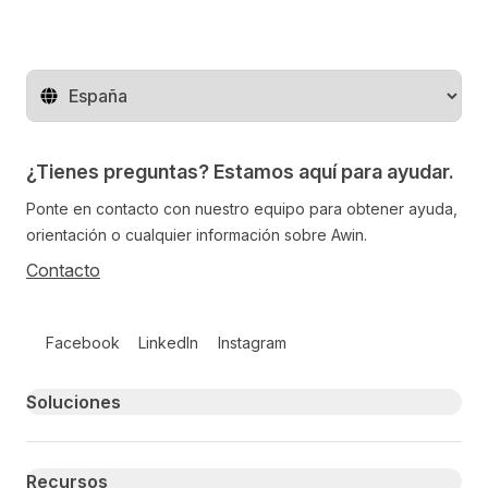
Cambiar de región
¿Tienes preguntas? Estamos aquí para ayudar.
Ponte en contacto con nuestro equipo para obtener ayuda,
orientación o cualquier información sobre Awin.
Contacto
Follow us on social media
Facebook
LinkedIn
Instagram
Primary footer navigation
Soluciones
Recursos