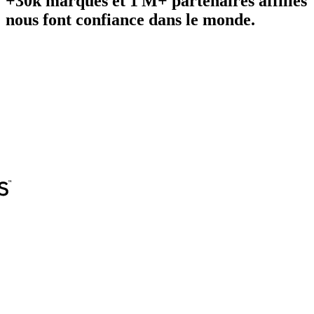
+30k marques et 1 M+ partenaires affiliés
nous font confiance dans le monde.
Adidas
AliExpress
AO
Booking.com