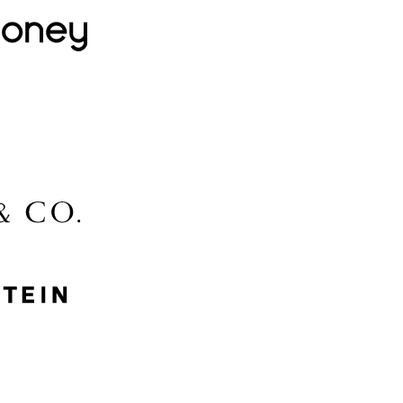
Lidl
McGee & Co.
MyProtein
Nike