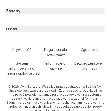
Zasoby
O nas
Secondary Footer Navigation
Prywatność
Regulamin dla
Zgodność
wydawców
System
Informacje o
Bezpieczenstwem
informowania o
witrynie
informacji
nieprawidłowościach
© 2026, Awin Sp. z o.o. Wszelkie prawa zastrzeżone. Spółka Awin
Sp. z o.o. jest częścią grupy Awin. Żadna część tej publikacji nie
może być powielana, tłumaczona, przechowywana w systemie
odzyskiwania danych ani przekazywana w żadnej formie ani
żadnymi środkami, elektronicznymi, mechanicznymi, kopiowana na
zdjeciach, nagraniach lub w inny sposób, bez uprzedniej zgody
właściciela praw autorskich.