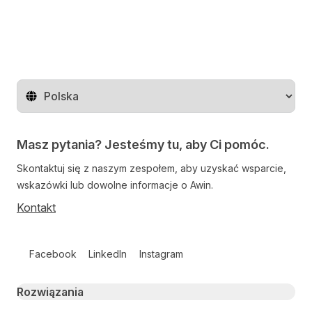
Zmień region
Masz pytania? Jesteśmy tu, aby Ci pomóc.
Skontaktuj się z naszym zespołem, aby uzyskać wsparcie,
wskazówki lub dowolne informacje o Awin.
Kontakt
Follow us on social media
Facebook
LinkedIn
Instagram
Primary footer navigation
Rozwiązania