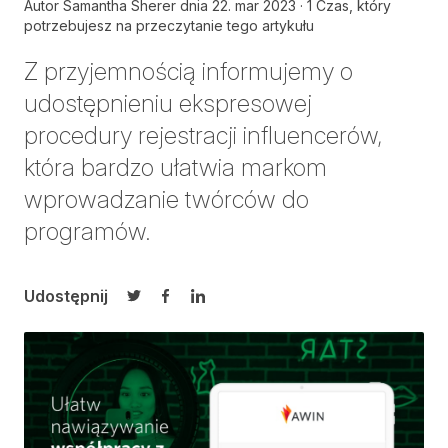
Autor
Samantha Sherer
dnia
22. mar 2023
1 Czas, który
potrzebujesz na przeczytanie tego artykułu
Z przyjemnością informujemy o
udostępnieniu
ekspresowej
procedury rejestracji influencerów
,
która bardzo ułatwia markom
wprowadzanie twórców do
programów.
Udostępnij
Udostępnij na Twitterze
Udostępnij na Facebooku
Udostępnij na LinkedIn