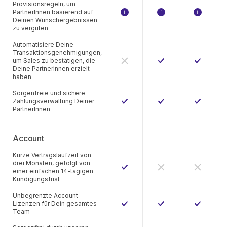
Provisionsregeln, um
PartnerInnen basierend auf
i
i
i
Deinen Wunschergebnissen
Provision nach:
Provision nach:
Provision n
zu vergüten
Produkt-ID
Produkt-ID
Produkt-ID
Produktkategorie
Produktkategorie
Produktkat
Automatisiere Deine
Neu- oder BestandskundInnen
Neu- oder Bestandsku
Neu- oder 
Transaktionsgenehmigungen,
Gutscheincode
Gutschein
um Sales zu bestätigen, die
Website-Klicks
Website-Kl
Deine PartnerInnen erzielt
Kampagne
Kampagne
haben
Sub-Partner-ID
Sub-Partne
Sorgenfreie und sichere
jedem einz
Zahlungsverwaltung Deiner
PartnerInnen
Account
Kurze Vertragslaufzeit von
drei Monaten, gefolgt von
einer einfachen 14-tägigen
Kündigungsfrist
Unbegrenzte Account-
Lizenzen für Dein gesamtes
Team