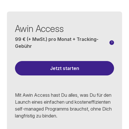
Awin Access
99 €
(+ MwSt.) pro Monat + Tracking-
?
Gebühr
Du wählst d
Ein Beispie
Wenn Dein U
Jetzt starten
Mit Awin Access hast Du alles, was Du für den
Launch eines einfachen und kosteneffizienten
self-managed Programms brauchst, ohne Dich
langfristig zu binden.