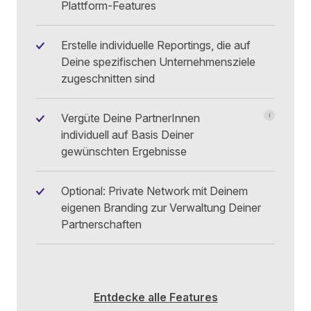
Plattform-Features
Erstelle individuelle Reportings, die auf
Deine spezifischen Unternehmensziele
zugeschnitten sind
Vergüte Deine PartnerInnen
i
Provision n
individuell auf Basis Deiner
Produkt-ID
gewünschten Ergebnisse
Produktkat
Neu- oder 
Gutschein
Website-Kl
Optional: Private Network mit Deinem
Kampagne
eigenen Branding zur Verwaltung Deiner
Sub-Partne
Partnerschaften
jedem einz
Entdecke alle Features