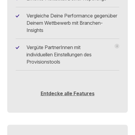
Greife auf 
Vergleiche Deine Performance gegenüber
Deinem Wettbewerb mit Branchen-
Insights
Vergüte PartnerInnen mit
i
Provision n
individuellen Einstellungen des
Produkt-ID
Provisionstools
Produktkat
Neu- oder 
Gutschein
Website-Kl
Kampagne
Sub-Partne
Entdecke alle Features