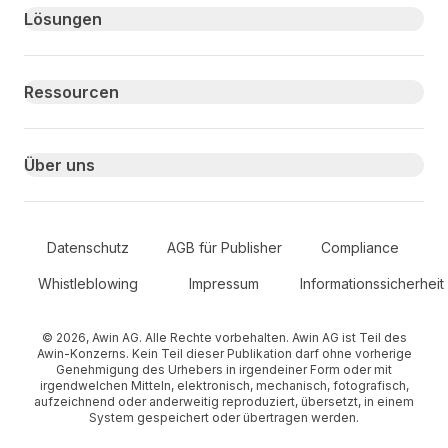
Primary footer navigation
Lösungen
Ressourcen
Über uns
Secondary Footer Navigation
Datenschutz
AGB für Publisher
Compliance
Whistleblowing
Impressum
Informationssicherheit
© 2026, Awin AG. Alle Rechte vorbehalten. Awin AG ist Teil des
Awin-Konzerns. Kein Teil dieser Publikation darf ohne vorherige
Genehmigung des Urhebers in irgendeiner Form oder mit
irgendwelchen Mitteln, elektronisch, mechanisch, fotografisch,
aufzeichnend oder anderweitig reproduziert, übersetzt, in einem
System gespeichert oder übertragen werden.