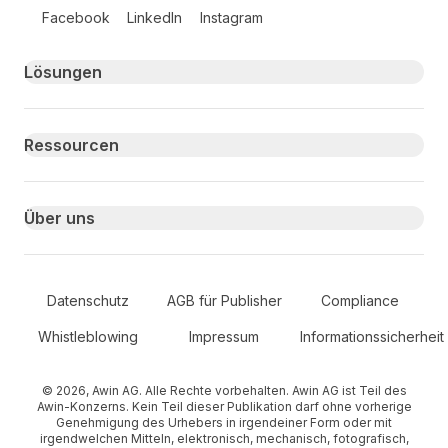
Follow us on social media
Facebook
LinkedIn
Instagram
Primary footer navigation
Lösungen
Ressourcen
Über uns
Secondary Footer Navigation
Datenschutz
AGB für Publisher
Compliance
Whistleblowing
Impressum
Informationssicherheit
© 2026, Awin AG. Alle Rechte vorbehalten. Awin AG ist Teil des
Awin-Konzerns. Kein Teil dieser Publikation darf ohne vorherige
Genehmigung des Urhebers in irgendeiner Form oder mit
irgendwelchen Mitteln, elektronisch, mechanisch, fotografisch,