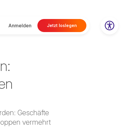
Anmelden
Jetzt loslegen
n:
en
erden: Geschäfte
shoppen vermehrt