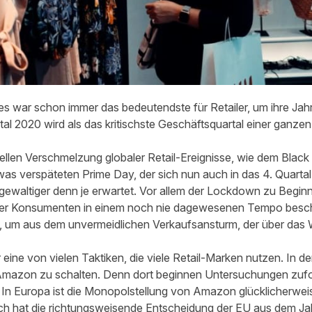
res war schon immer das bedeutendste für Retailer, um ihre Ja
tal 2020 wird als das kritischste Geschäftsquartal einer ganzen
nellen Verschmelzung globaler Retail-Ereignisse, wie dem Black 
s verspäteten Prime Day, der sich nun auch in das 4. Quartal 
gewaltiger denn je erwartet. Vor allem der Lockdown zu Beginn
r Konsumenten in einem noch nie dagewesenen Tempo beschle
n, um aus dem unvermeidlichen Verkaufsansturm, der über da
 eine von vielen Taktiken, die viele Retail-Marken nutzen. In 
Amazon zu schalten. Denn dort beginnen Untersuchungen zufol
 In Europa ist die Monopolstellung von Amazon glücklicherweis
ich hat die richtungsweisende Entscheidung der EU aus dem Ja