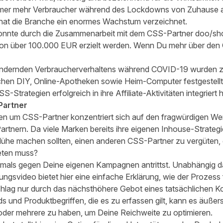
immer mehr Verbraucher während des Lockdowns von Zuhause
, hat die Branche ein enormes Wachstum verzeichnet.
konnte durch die Zusammenarbeit mit dem CSS-Partner doo/sho
n über 100.000 EUR erzielt werden. Wenn Du mehr über den 
h ändernden Verbraucherverhaltens während COVID-19 wurden z
hen DIY, Online-Apotheken sowie Heim-Computer festgestellt.
S-Strategien erfolgreich in ihre Affiliate-Aktivitäten integriert 
Partner
hen um CSS-Partner konzentriert sich auf den fragwürdigen Wer
nern. Da viele Marken bereits ihre eigenen Inhouse-Strategien 
Mühe machen sollten, einen anderen CSS-Partner zu vergüten, 
eten muss?
iemals gegen Deine eigenen Kampagnen antrittst. Unabhängig 
tungsvideo
bietet hier eine einfache Erklärung, wie der Prozess 
hlag nur durch das nächsthöhere Gebot eines tatsächlichen Konk
 und Produktbegriffen, die es zu erfassen gilt, kann es äußerst 
oder mehrere zu haben, um Deine Reichweite zu optimieren.