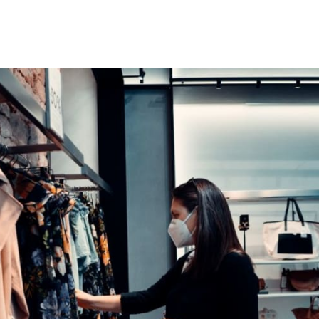
 teilen
edIn teilen