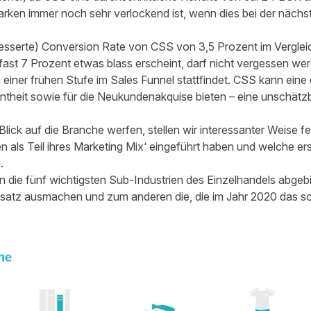
arken immer noch sehr verlockend ist, wenn dies bei der nächst
besserte) Conversion Rate von CSS von 3,5 Prozent im Vergle
ast 7 Prozent etwas blass erscheint, darf nicht vergessen wer
 einer frühen Stufe im Sales Funnel stattfindet. CSS kann eine 
heit sowie für die Neukundenakquise bieten – eine unschätzbar
ick auf die Branche werfen, stellen wir interessanter Weise fes
als Teil ihres Marketing Mix‘ eingeführt haben und welche er
.
die fünf wichtigsten Sub-Industrien des Einzelhandels abgebil
atz ausmachen und zum anderen die, die im Jahr 2020 das s