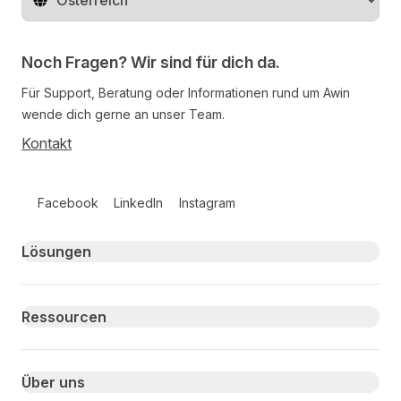
Region ändern
Noch Fragen? Wir sind für dich da.
Für Support, Beratung oder Informationen rund um Awin
wende dich gerne an unser Team.
Kontakt
Follow us on social media
Facebook
LinkedIn
Instagram
Primary footer navigation
Lösungen
Ressourcen
Über uns