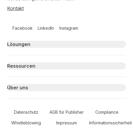
Kontakt
Follow us on social media
Facebook
LinkedIn
Instagram
Primary footer navigation
Lösungen
Ressourcen
Über uns
Secondary Footer Navigation
Datenschutz
AGB für Publisher
Compliance
Whistleblowing
Impressum
Informationssicherheit