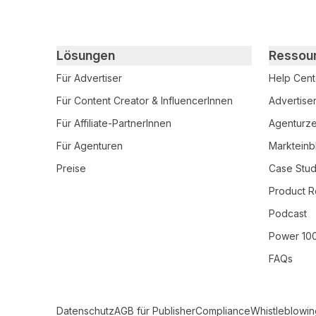
Primary footer navigation
Lösungen
Ressou
Für Advertiser
Help Cent
Für Content Creator & InfluencerInnen
Advertise
Für Affiliate-PartnerInnen
Agenturzer
Für Agenturen
Markteinb
Preise
Case Stud
Product R
Podcast
Power 10
FAQs
Secondary Footer Navigation
Datenschutz
AGB für Publisher
Compliance
Whistleblowin