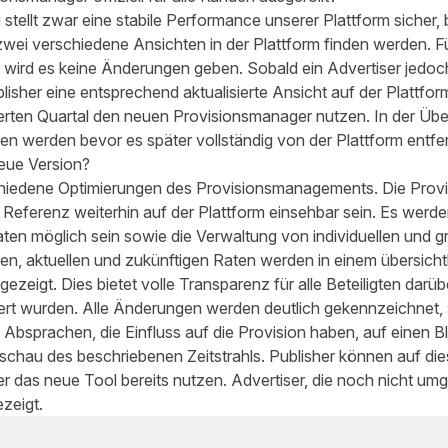
 stellt zwar eine stabile Performance unserer Plattform sicher, 
zwei verschiedene Ansichten in der Plattform finden werden. Für
wird es keine Änderungen geben. Sobald ein Advertiser jedoc
lisher eine entsprechend aktualisierte Ansicht auf der Plattform
erten Quartal den neuen Provisionsmanager nutzen. In der Üb
n werden bevor es später vollständig von der Plattform entfer
neue Version?
chiedene Optimierungen des Provisionsmanagements. Die Prov
ls Referenz weiterhin auf der Plattform einsehbar sein. Es we
aten möglich sein sowie die Verwaltung von individuellen und 
en, aktuellen und zukünftigen Raten werden in einem übersichtli
gezeigt. Dies bietet volle Transparenz für alle Beteiligten darü
rt wurden. Alle Änderungen werden deutlich gekennzeichnet,
Absprachen, die Einfluss auf die Provision haben, auf einen B
orschau des beschriebenen Zeitstrahls. Publisher können auf di
r das neue Tool bereits nutzen. Advertiser, die noch nicht umg
ezeigt.