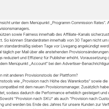
 Ansicht unter dem Menüpunkt „Programm Commission Rates“. A
ovisionsmanagers.
tzen sowie Fairness innerhalb des Affiliate-Kanals sicherzuste
zt. So können Standardraten innerhalb von 30 Tagen nicht um
 standardmäßig sieben Tage vor Livegang angekündigt werd
l täglich per Mail über alle anstehenden Provisionsänderungen i
s reduziert und Effizienz für Publisher erhöht. Voraussetzung da
r dem Menüpunkt „Account“ bei den Advertiser-Benachrichtigun
on mit anderen Provisionstools der Plattform?
nstools wie „Provision nach Höhe des Warenkorbs“ sowie die
 kompatibel mit dem neuen Provisionsmanager. Zusätzlich habe
et, sodass dadurch die Performance erheblich gesteigert und 
. Sowohl “Provision nach SKU” als auch “Provision nach Cust
klung und werden bis Ende des Jahres für unsere Kunden zur Ver