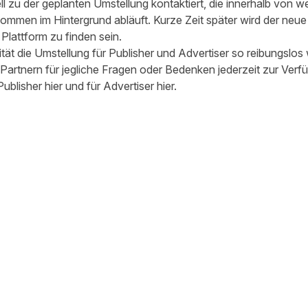
ll zu der geplanten Umstellung kontaktiert, die innerhalb von 
kommen im Hintergrund abläuft. Kurze Zeit später wird der neu
Plattform zu finden sein.
ität die Umstellung für Publisher und Advertiser so reibungslos
Partnern für jegliche Fragen oder Bedenken jederzeit zur Verf
Publisher
hier
und für Advertiser
hier
.
 teilen
edIn teilen