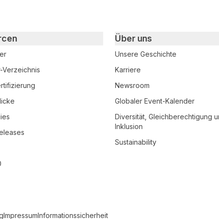
rcen
Über uns
er
Unsere Geschichte
r-Verzeichnis
Karriere
tifizierung
Newsroom
licke
Globaler Event-Kalender
ies
Diversität, Gleichberechtigung 
Inklusion
eleases
Sustainability
0
g
Impressum
Informationssicherheit