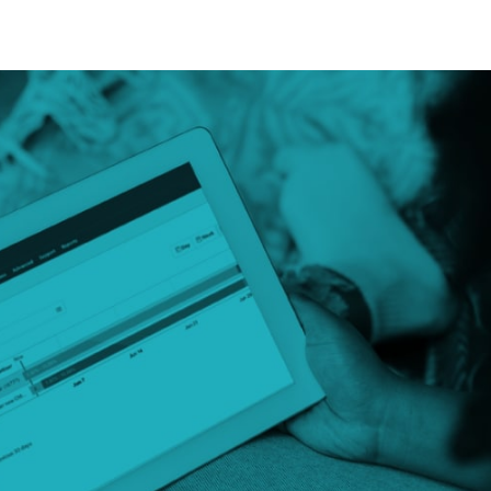
 teilen
edIn teilen