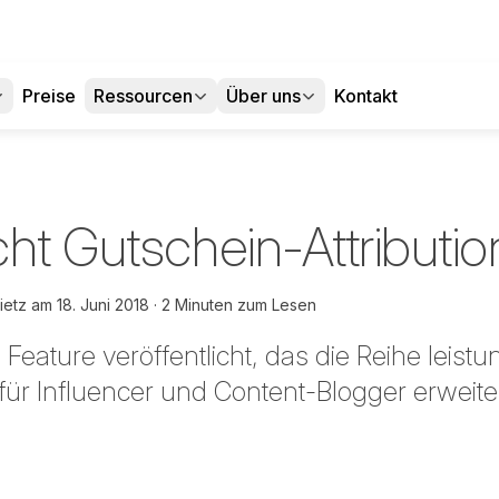
Preise
Ressourcen
Über uns
Kontakt
ht Gutschein-Attributio
ietz
am
18. Juni 2018
2 Minuten zum Lesen
Feature veröffentlicht, das die Reihe leistu
ür Influencer und Content-Blogger erweiter
 teilen
edIn teilen