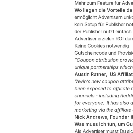
Mehr zum Feature für Adver
Wo liegen die Vorteile de
ermöglicht Advertisern unko
kein Setup für Publisher n
der Publisher nutzt einfa
Advertiser erzielen ROI du
Keine Cookies notwendig
Gutscheincode und Provisio
“Coupon attribution provi
unique partnerships which
Austin Ratner, US Affili
“Awin’s new coupon attrib
been exposed to affiliate 
channels - including Reddi
for everyone. It has also 
marketing via the affiliate
Nick Andrews, Founder &
Was muss ich tun, um Gu
Als Advertiser musst Du sic