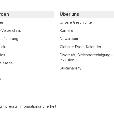
rcen
Über uns
er
Unsere Geschichte
r-Verzeichnis
Karriere
tifizierung
Newsroom
licke
Globaler Event-Kalender
ies
Diversität, Gleichberechtigung 
Inklusion
eleases
Sustainability
0
g
Impressum
Informationssicherheit