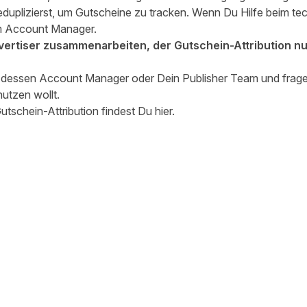
uplizierst, um Gutscheine zu tracken. Wenn Du Hilfe beim tec
m Account Manager.
ertiser zusammenarbeiten, der Gutschein-Attribution nut
r, dessen Account Manager oder
Dein Publisher Team
und frage 
utzen wollt.
utschein-Attribution findest Du
hier
.
 teilen
edIn teilen