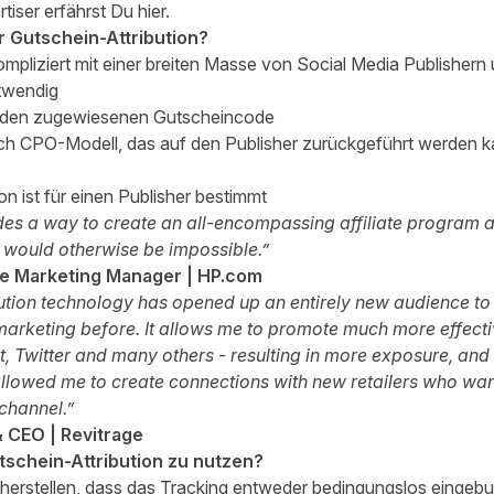
tiser erfährst Du
hier
.
r Gutschein-Attribution?
mpliziert mit einer breiten Masse von Social Media Publishern 
otwendig
ch den zugewiesenen Gutscheincode
rch CPO-Modell, das auf den Publisher zurückgeführt werden 
n ist für einen Publisher bestimmt
des a way to create an all-encompassing affiliate program 
 would otherwise be impossible.”
ate Marketing Manager | HP.com
ution technology has opened up an entirely new audience to 
marketing before. It allows me to promote much more effecti
t, Twitter and many others - resulting in more exposure, and
allowed me to create connections with new retailers who wan
 channel.”
 CEO | Revitrage
tschein-Attribution zu nutzen?
herstellen, dass das Tracking entweder bedingungslos eingebun