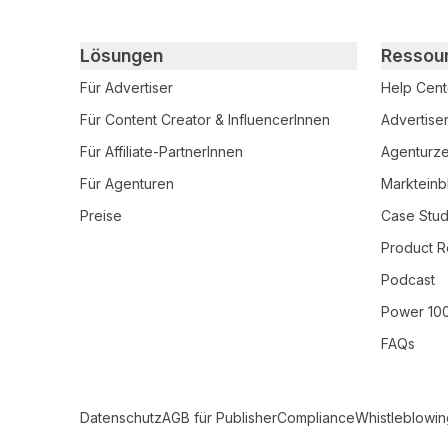
Primary footer navigation
Lösungen
Ressou
Für Advertiser
Help Cent
Für Content Creator & InfluencerInnen
Advertise
Für Affiliate-PartnerInnen
Agenturzer
Für Agenturen
Markteinb
Preise
Case Stud
Product R
Podcast
Power 10
FAQs
Secondary Footer Navigation
Datenschutz
AGB für Publisher
Compliance
Whistleblowin