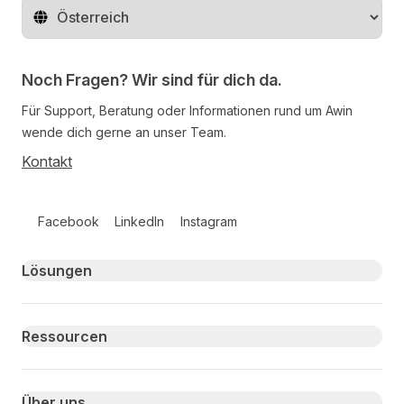
Region ändern
Noch Fragen? Wir sind für dich da.
Für Support, Beratung oder Informationen rund um Awin
wende dich gerne an unser Team.
Kontakt
Follow us on social media
Facebook
LinkedIn
Instagram
Primary footer navigation
Lösungen
Ressourcen
Über uns