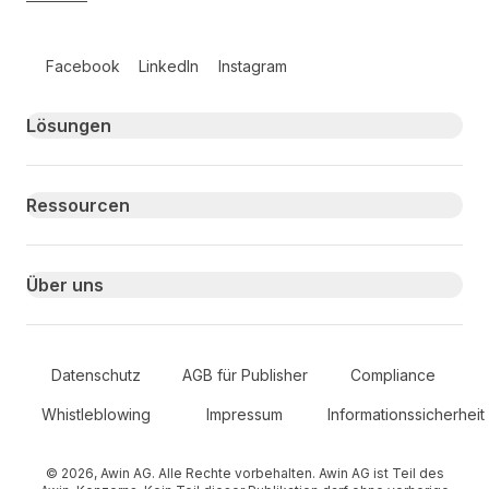
Follow us on social media
Facebook
LinkedIn
Instagram
Primary footer navigation
Lösungen
Ressourcen
Über uns
Secondary Footer Navigation
Datenschutz
AGB für Publisher
Compliance
Whistleblowing
Impressum
Informationssicherheit
© 2026, Awin AG. Alle Rechte vorbehalten. Awin AG ist Teil des