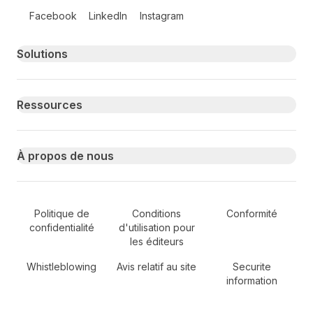
Follow us on social media
Facebook
LinkedIn
Instagram
Primary footer navigation
Solutions
Ressources
À propos de nous
Secondary Footer Navigation
Politique de
Conditions
Conformité
confidentialité
d'utilisation pour
les éditeurs
Whistleblowing
Avis relatif au site
Securite
information