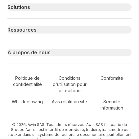
Primary footer navigation
Solutions
Ressources
À propos de nous
Secondary Footer Navigation
Politique de
Conditions
Conformité
confidentialité
d'utilisation pour
les éditeurs
Whistleblowing
Avis relatif au site
Securite
information
© 2026, Awin SAS. Tous droits réservés. Awin SAS fait partie du
Groupe Awin. Il est interdit de reproduire, traduire, transmettre ou
stocker dans un système de recherche documentaire, partiellement