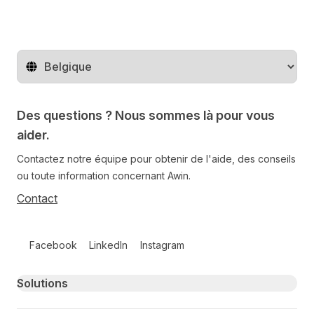
Changer de pays
Des questions ? Nous sommes là pour vous
aider.
Contactez notre équipe pour obtenir de l'aide, des conseils
ou toute information concernant Awin.
Contact
Follow us on social media
Facebook
LinkedIn
Instagram
Primary footer navigation
Solutions