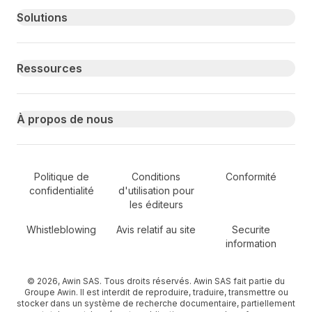
Primary footer navigation
Solutions
Ressources
À propos de nous
Secondary Footer Navigation
Politique de
Conditions
Conformité
confidentialité
d'utilisation pour
les éditeurs
Whistleblowing
Avis relatif au site
Securite
information
© 2026, Awin SAS. Tous droits réservés. Awin SAS fait partie du
Groupe Awin. Il est interdit de reproduire, traduire, transmettre ou
stocker dans un système de recherche documentaire, partiellement