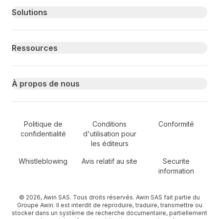
Primary footer navigation
Solutions
Ressources
À propos de nous
Secondary Footer Navigation
Politique de
Conditions
Conformité
confidentialité
d'utilisation pour
les éditeurs
Whistleblowing
Avis relatif au site
Securite
information
© 2026, Awin SAS. Tous droits réservés. Awin SAS fait partie du
Groupe Awin. Il est interdit de reproduire, traduire, transmettre ou
stocker dans un système de recherche documentaire, partiellement