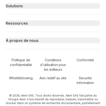
Primary footer navigation
Solutions
Ressources
À propos de nous
Secondary Footer Navigation
Politique de
Conditions
Conformité
confidentialité
d'utilisation pour
les éditeurs
Whistleblowing
Avis relatif au site
Securite
information
© 2026, Awin SAS. Tous droits réservés. Awin SAS fait partie du
Groupe Awin. Il est interdit de reproduire, traduire, transmettre ou
stocker dans un système de recherche documentaire, partiellement